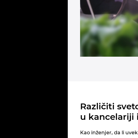
Različiti sve
u kancelariji
Kao inženjer, da li uve