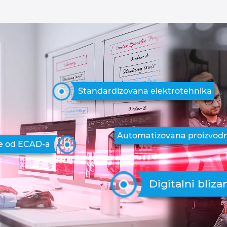
Standardizovana elektrotehnika
Automatizovana proizvod
e od ECAD-a
Digitalni bli