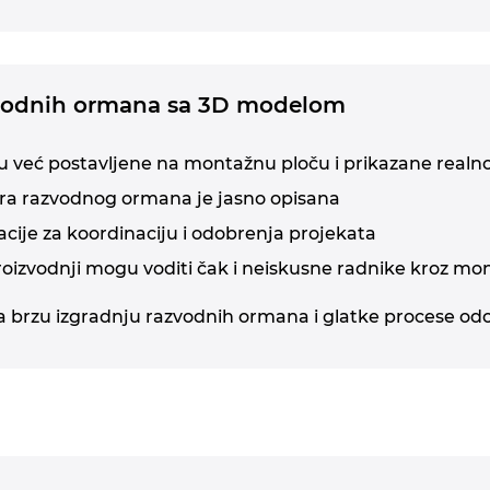
zvodnih ormana sa 3D modelom
već postavljene na montažnu ploču i prikazane realn
ra razvodnog ormana je jasno opisana
acije za koordinaciju i odobrenja projekata
roizvodnji mogu voditi čak i neiskusne radnike kroz mon
 za brzu izgradnju razvodnih ormana i glatke procese o