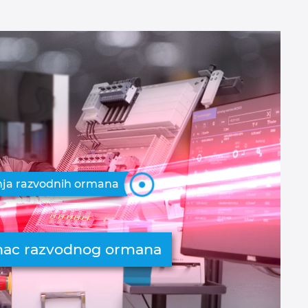
nja razvodnih ormana
zanac razvodnog ormana