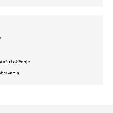
o
tažu i ožičenje
dobravanja