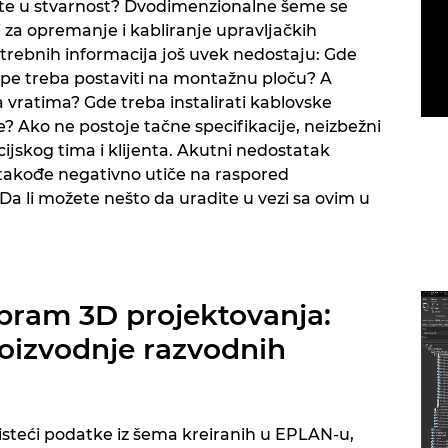
kte u stvarnost? Dvodimenzionalne šeme se
 za opremanje i kabliranje upravljačkih
trebnih informacija još uvek nedostaju: Gde
pe treba postaviti na montažnu ploču? A
 vratima? Gde treba instalirati kablovske
e? Ako ne postoje tačne specifikacije, neizbežni
kcijskog tima i klijenta. Akutni nedostatak
 takođe negativno utiče na raspored
 Da li možete nešto da uradite u vezi sa ovim u
pram 3D projektovanja:
oizvodnje razvodnih
risteći podatke iz šema kreiranih u EPLAN-u,