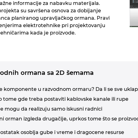
važne informacije za nabavku materijala.
rojekta su savršena osnova za dobijanje
zanca planiranog upravljačkog ormana. Pravi
ženjerima elektrotehnike pri projektovanju
tehničarima kada je proizvode.
zvodnih ormana sa 2D šemama
ze komponente u razvodnom ormaru? Da li se sve ukla
 tome gde treba postaviti kablovske kanale ili rupe
je mogu da realizuju samo iskusni radnici
i orman izgleda drugačije, uprkos tome što se proizvodi
dostatak osoblja gube i vreme i dragocene resurse