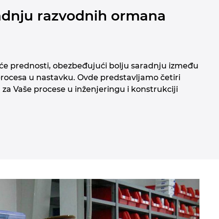
gradnju razvodnih ormana
́e prednosti, obezbeđujući bolju saradnju između
procesa u nastavku. Ovde predstavljamo četiri
 za Vaše procese u inženjeringu i konstrukciji