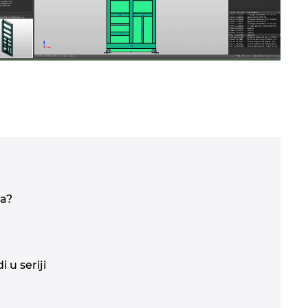
pa?
 u seriji