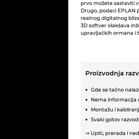
prvo možete sastaviti 
Drugo, podaci EPLAN p
realnog digitalnog bli
3D softver olakšava in
upravljačkih ormana i 
Proizvodnja ra
Gde se tačno nala
Nema informacija o
Montažu i kabliran
Svaki gotov razvodn
⇒ Upiti, prerada i ne