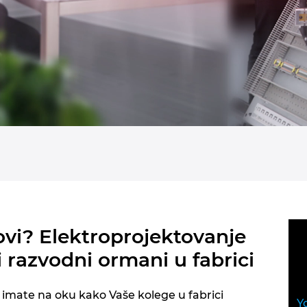
tovi? Elektroprojektovanje
 i razvodni ormani u fabrici
k imate na oku kako Vaše kolege u fabrici
Y