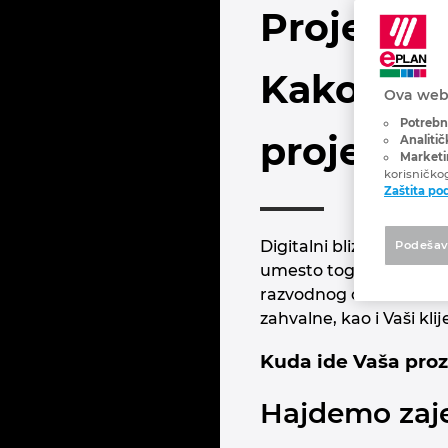
Projektov
Kako digi
Ova web 
Potrebni
projektov
Analitič
Marketin
korisničko
Zaštita po
Digitalni blizanac: Da 
Podešav
umesto toga kao vizija
razvodnog ormara u 3D-u
zahvalne, kao i Vaši klij
Kuda ide Vaša pro
Hajdemo zaje