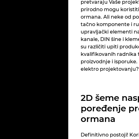
pretvaraju Vaše proje
prirodno mogu koristiti
ormana. Ali neke od po
tačno komponente i ru
upravljački elementi na
kanale, DIN šine i klem
su različiti upiti produ
kvalifikovanih radnika
proizvodnje i isporuke.
elektro projektovanju?
2D šeme nas
poređenje pr
ormana
Definitivno postoji! Ko