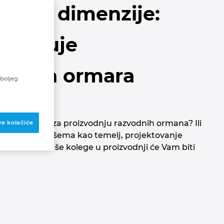
u tri dimenzije:
tavljuje
zvodnih ormara
 boljeg
oj orijentaciji za proizvodnju razvodnih ormana? Ili
ve kolačiće
andardizovanih šema kao temelj, projektovanje
EPLAN-om. Vaše kolege u proizvodnji će Vam biti