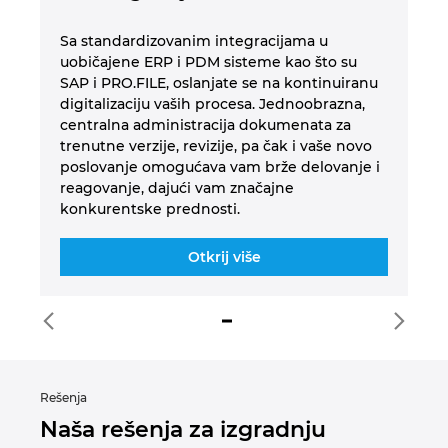
Turska
o
Sa standardizovanim integracijama u
I 
uobičajene ERP i PDM sisteme kao što su
mo
Ujedinjeni Arapski Emirati
ti
SAP i PRO.FILE, oslanjate se na kontinuiranu
do
digitalizaciju vaših procesa. Jednoobrazna,
Ukrajina
LAN
centralna administracija dokumenata za
trenutne verzije, revizije, pa čak i vaše novo
poslovanje omogućava vam brže delovanje i
Velika Britanija
reagovanje, dajući vam značajne
konkurentske prednosti.
Otkrij više
Rešenja
Naša rešenja za izgradnju