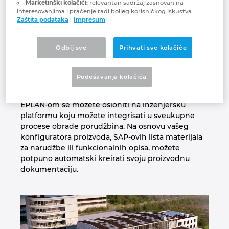
Marketinški kolačići:
relevantan sadržaj zasnovan na
interesovanjima i praćenje radi boljeg korisničkog iskustva
Južnoafrička Republika
Zaštita podataka
Impresum
Integrisani upravljački i tehnički projekti i moćna
ECAD platforma čine profesionalnu osnovu za
Kanada
Odbij sve
Prihvati sve kolačiće
korak-po-korak automatizaciju procesa u
inženjerstvu i proizvodnji. Modularna struktura
Kina
proizvoda sa sveobuhvatnim rukovanjem
Podešavanja kolačića
varijantama i opcijama ključ je za konfiguraciju i
generisanje sve proizvodne dokumentacije. Sa
Kolumbija
EPLAN-om se možete osloniti na inženjersku
platformu koju možete integrisati u sveukupne
Litvanija
procese obrade porudžbina. Na osnovu vašeg
konfiguratora proizvoda, SAP-ovih lista materijala
Luksemburg
za narudžbe ili funkcionalnih opisa, možete
potpuno automatski kreirati svoju proizvodnu
dokumentaciju.
Mađarska
Malezija
Meksiko