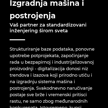
Izgradnja mašina i
Brunei
Tehnologija gradnje
Konfiguracija
EPLAN Data Portal
postrojenja
Bugarska
Izveštaji korisnika
EPLAN Education za učionice
Vaš partner za standardizovani
Češka
inženjering širom sveta
EPLAN Education za studente
Čile
EPLAN Collaboration Apps
Strukturiranje baze podataka, ponovne
Danska
upotrebe potprojekata, započinjanje
rada u bezpapirnoj i industrijalizovanoj
Filipini
proizvodnji - digitalizacija donosi niz
trendova i izazova koji prirodno utiču i
Finska
na izgradnju sistema mašina i
postrojenja. Svakodnevno naručivanje
Francuska
postaje sve brže i vremenski pritisci
Grčka
rastu, ne samo zbog međunarodnih
konkurenata. Istovremeno, kupci