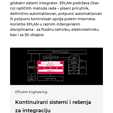
Sjedinjene Američke Države
globalni sistem integrator. EPLAN podržava čitav
niz različitih metoda rada – pisani priručnik,
Slovačka
delimično automatizovan, potpuno automatizovan
ili potpuno kontrolisan spolja putem Interneta.
Koristite EPLAN u raznim inženjerskim
Slovenija
disciplinama - za fluidnu tehniku, elektrotehniku
kao i za 3D dizajne.
Španija
Srbija
Švajcarska
Švedska
Tajland
Efficient Engineering
Imp
Kontinuirani sistemi i rešenja
O
Tajvan
za integraciju
C