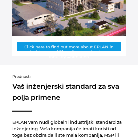
Nemačka
Norveška
Novi Zeland
Click here to find out more about EPLAN in
Machinery and Plant Construction in our
Industry Animation
Peru
Poljska
Prednosti
Vaš inženjerski standard za sva
Portugal
polja primene
Rumunija
EPLAN vam nudi globalni industrijski standard za
Singapur
inženjering. Vaša kompanija će imati koristi od
toga bez obzira da li ste mala kompanija, MSP ili