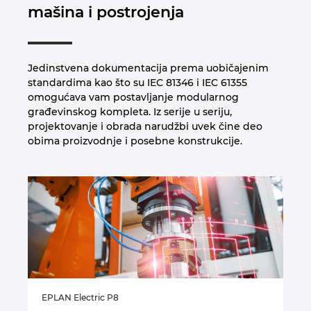
mašina i postrojenja
Jedinstvena dokumentacija prema uobičajenim
standardima kao što su IEC 81346 i IEC 61355
omogućava vam postavljanje modularnog
građevinskog kompleta. Iz serije u seriju,
projektovanje i obrada narudžbi uvek čine deo
obima proizvodnje i posebne konstrukcije.
EPLAN Electric P8
EP