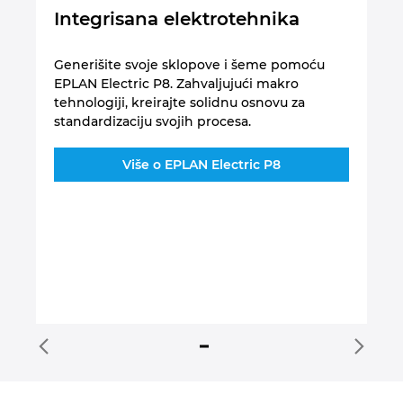
Integrisana elektrotehnika
I
3
Generišite svoje sklopove i šeme pomoću
EPLAN Electric P8. Zahvaljujući makro
n
3D
tehnologiji, kreirajte solidnu osnovu za
ra
standardizaciju svojih procesa.
na
Više o EPLAN Electric P8
ma,
3D
n