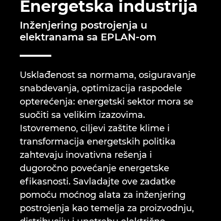
Energetska industrija
Brunei
Tehnologija gradnje
Konfiguracija
EPLAN Data Portal
Inženjering postrojenja u
Bugarska
elektranama sa EPLAN-om
Izveštaji korisnika
EPLAN Education za učionice
Češka
EPLAN Education za studente
Usklađenost sa normama, osiguravanje
Čile
snabdevanja, optimizacija raspodele
EPLAN Collaboration Apps
opterećenja: energetski sektor mora se
Danska
suočiti sa velikim izazovima.
Istovremeno, ciljevi zaštite klime i
Filipini
transformacija energetskih politika
zahtevaju inovativna rešenja i
Finska
dugoročno povećanje energetske
efikasnosti. Savladajte ove zadatke
Francuska
pomoću moćnog alata za inženjering
Grčka
postrojenja kao temelja za proizvodnju,