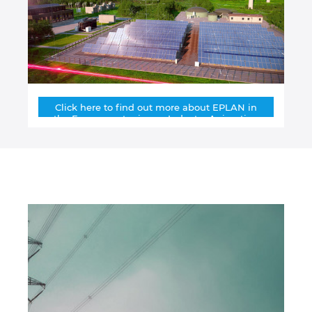
Nemačka
Norveška
Novi Zeland
Click here to find out more about EPLAN in
the Energy sector in our Industry Animation
Peru
Poljska
Portugal
Rumunija
Singapur