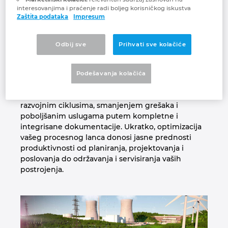
energetskom sektoru suočeni su sa različitim
interesovanjima i praćenje radi boljeg korisničkog iskustva
Južnoafrička Republika
Zaštita podataka
Impresum
zahtevima. Bilo za konvencionalne ili alternativne
izvore energije, bilo za visokonaponske,
srednjenaponske ili niskonaponske mreže,
Kanada
Odbij sve
Prihvati sve kolačiće
možete da koristite EPLAN rešenja za
projektovanje složenih rasklopnih uređaja i
Kina
sistema, kao i za dizajn mreže. EPLAN vam
Podešavanja kolačića
omogućava da ostvarite integrisani procesni lanac
Kolumbija
za sav vaš inženjering, što rezultira kraćim
razvojnim ciklusima, smanjenjem grešaka i
poboljšanim uslugama putem kompletne i
Litvanija
integrisane dokumentacije. Ukratko, optimizacija
vašeg procesnog lanca donosi jasne prednosti
Luksemburg
produktivnosti od planiranja, projektovanja i
poslovanja do održavanja i servisiranja vaših
postrojenja.
Mađarska
Malezija
Meksiko