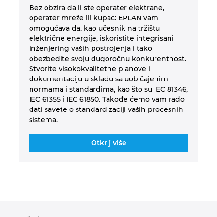
Turska
Bez obzira da li ste operater elektrane,
operater mreže ili kupac: EPLAN vam
omogućava da, kao učesnik na tržištu
Ujedinjeni Arapski Emirati
električne energije, iskoristite integrisani
inženjering vaših postrojenja i tako
Ukrajina
obezbedite svoju dugoročnu konkurentnost.
Stvorite visokokvalitetne planove i
dokumentaciju u skladu sa uobičajenim
Velika Britanija
normama i standardima, kao što su IEC 81346,
IEC 61355 i IEC 61850. Takođe ćemo vam rado
dati savete o standardizaciji vaših procesnih
sistema.
Otkrij više