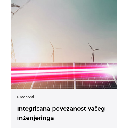
Sjedinjene Američke Države
Slovačka
Slovenija
Španija
Srbija
Švajcarska
Švedska
Prednosti
Tajland
Integrisana povezanost vašeg
inženjeringa
Tajvan