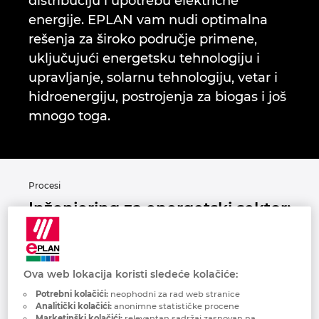
distribuciju i upotrebu električne
Holandija
energije. EPLAN vam nudi optimalna
rešenja za široko područje primene,
Hrvatska
uključujući energetsku tehnologiju i
upravljanje, solarnu tehnologiju, vetar i
Indija
hidroenergiju, postrojenja za biogas i još
mnogo toga.
Indonezija
Irska
Procesi
Italija
Inženjering za energetski sektor:
proizvodnja, transport i
Izrael
upotreba
Japan
Ova web lokacija koristi sledeće kolačiće:
Potrebni kolačići:
neophodni za rad web stranice
Južna Koreja
Analitički kolačići:
anonimne statističke procene
Komunalije, operateri elektrana i kupci u
Marketinški kolačići:
relevantan sadržaj zasnovan na