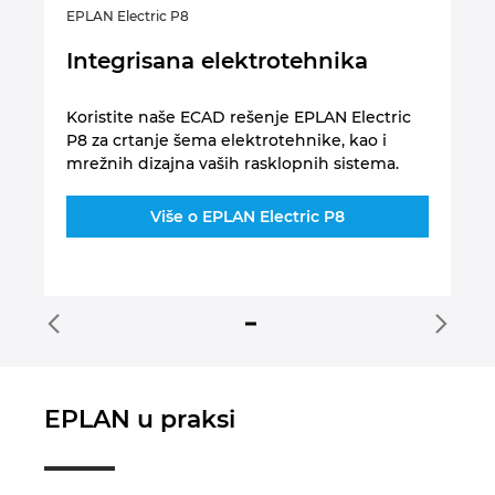
EPLAN Electric P8
EP
je
Integrisana elektrotehnika
V
o
Koristite naše ECAD rešenje EPLAN Electric
P8 za crtanje šema elektrotehnike, kao i
Ko
mrežnih dizajna vaših rasklopnih sistema.
va
si
Više o EPLAN Electric P8
EPLAN u praksi