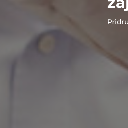
za
Pridr