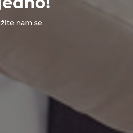
jedno!
užite nam se