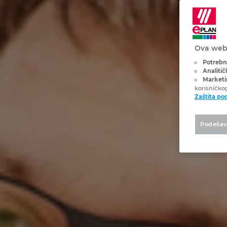
Ova web 
Potrebni
Analitič
Marketin
korisničko
Zaštita po
Podešav