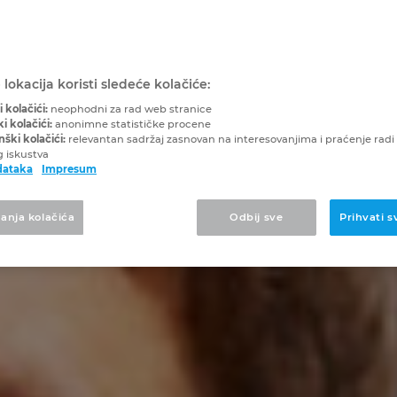
lokacija koristi sledeće kolačiće:
 kolačići:
neophodni za rad web stranice
ki kolačići:
anonimne statističke procene
ški kolačići:
relevantan sadržaj zasnovan na interesovanjima i praćenje radi
g iskustva
dataka
Impresum
anja kolačića
Odbij sve
Prihvati s