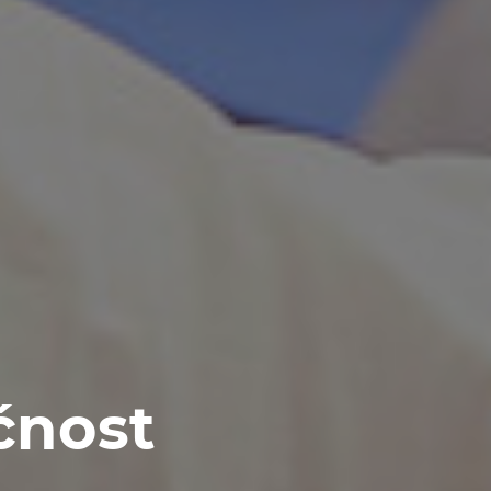
́nost