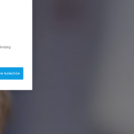
 boljeg
ve kolačiće