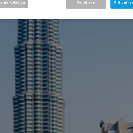
anja kolačića
Odbij sve
Prihvati s