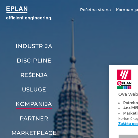
Početna strana
Kompanij
INDUSTRIJA
DISCIPLINE
REŠENJA
USLUGE
Ova web 
Potrebni
KOMPANIJA
Analitič
Marketin
PARTNER
korisničko
Zaštita po
MARKETPLACE