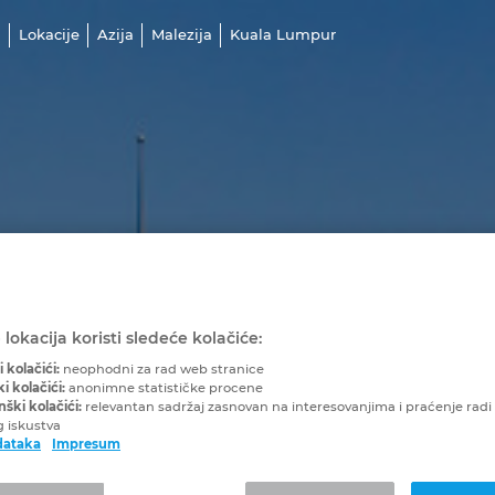
a
Lokacije
Azija
Malezija
Kuala Lumpur
lokacija koristi sledeće kolačiće:
 kolačići:
neophodni za rad web stranice
ki kolačići:
anonimne statističke procene
ški kolačići:
relevantan sadržaj zasnovan na interesovanjima i praćenje radi
g iskustva
dataka
Impresum