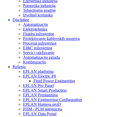
Energetska industrija
Pomorska industrija
Tehnologija gradnje
Izveštaji korisnika
Discipline
Automatizacija
Elektrotehnika
Fluidni inženjering
Projektovanje kablovskih snopova
Procesni inženjering
EI&C inženjering
Servis i održavanje
Automatizacija zgrada
Konfiguracija
Rešenja
EPLAN platforma
EPLAN Electric P8
Fluid Power Engineering
EPLAN Pro Panel
EPLAN Smart Production
EPLAN Preplanning
EPLAN Engineering Configuration
EPLAN Harness proD
PDM / PLM integracija
EPLAN Data Portal