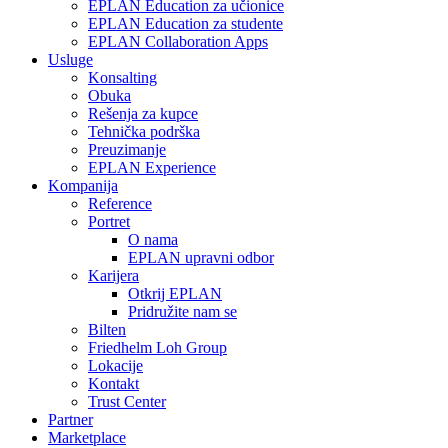
EPLAN Education za učionice
EPLAN Education za studente
EPLAN Collaboration Apps
Usluge
Konsalting
Obuka
Rešenja za kupce
Tehnička podrška
Preuzimanje
EPLAN Experience
Kompanija
Reference
Portret
O nama
EPLAN upravni odbor
Karijera
Otkrij EPLAN
Pridružite nam se
Bilten
Friedhelm Loh Group
Lokacije
Kontakt
Trust Center
Partner
Marketplace