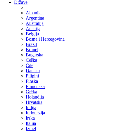
Države
Albanija
Argentina
Australija
Austrija
Belgija
Bosna i Hercegovina
Brazil
Brunei
Bugarska
Češka
Čile
Danska
Filipini
Finska
Francuska
Grčka
Holandija
Hrvatska
Indija
Indonezija
Irska
Italija
Izrael