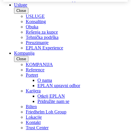
Usluge
Close
USLUGE
Konsalting
Obuka
Rešenja za kupce
Tehnička podrška
Preuzimanje
EPLAN Experience
Kompanija
Close
KOMPANIJA
Reference
Portret
O nama
EPLAN upravni odbor
Karijera
Otkrij EPLAN
Pridružite nam se
Bilten
Friedhelm Loh Group
Lokacije
Kontakt
Trust Center