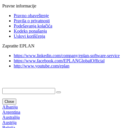
Pravne informacije
Pravno obaveštenje
Pravila o privatnosti
Podešavanja kolačića
Kodeks ponašanja
Uslovi korišćenja
Zapratite EPLAN
https://www.linkedin.com/company/eplan-software-service
https://www.facebook.com/EPLANGlobalOfficial
http://www.youtube.com/eplan
Close
Albanija
Argentina
Australija
Austrija
Belgija