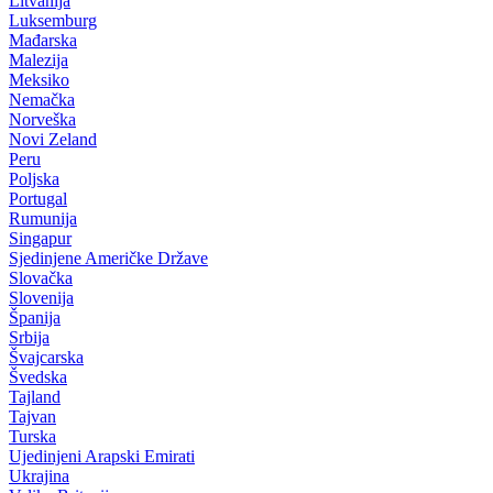
Litvanija
Luksemburg
Mađarska
Malezija
Meksiko
Nemačka
Norveška
Novi Zeland
Peru
Poljska
Portugal
Rumunija
Singapur
Sjedinjene Američke Države
Slovačka
Slovenija
Španija
Srbija
Švajcarska
Švedska
Tajland
Tajvan
Turska
Ujedinjeni Arapski Emirati
Ukrajina