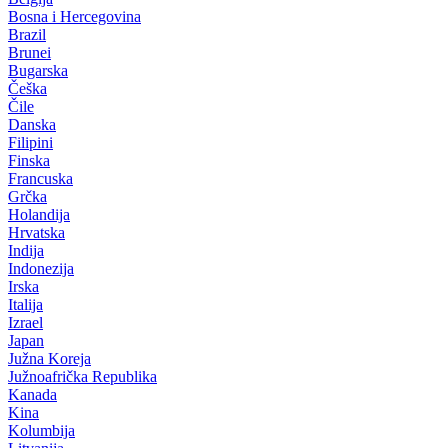
Bosna i Hercegovina
Brazil
Brunei
Bugarska
Češka
Čile
Danska
Filipini
Finska
Francuska
Grčka
Holandija
Hrvatska
Indija
Indonezija
Irska
Italija
Izrael
Japan
Južna Koreja
Južnoafrička Republika
Kanada
Kina
Kolumbija