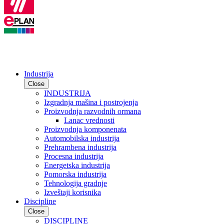
Industrija
Close
INDUSTRIJA
Izgradnja mašina i postrojenja
Proizvodnja razvodnih ormana
Lanac vrednosti
Proizvodnja komponenata
Automobilska industrija
Prehrambena industrija
Procesna industrija
Energetska industrija
Pomorska industrija
Tehnologija gradnje
Izveštaji korisnika
Discipline
Close
DISCIPLINE