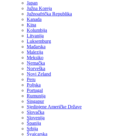
Japan
Južna Koreja
Južnoafrička Republika
Kanada
Kina
Kolumbija
Litvanija
Luksemburg
Mađarska
Malezija
Meksiko
Nemačka
Norveška
Novi Zeland
Peru
Poljska
Portugal
Rumunija
Singapur
Sjedinjene Američke Države
Slovačka
Slovenija
Španija
Srbija
Švajcarska