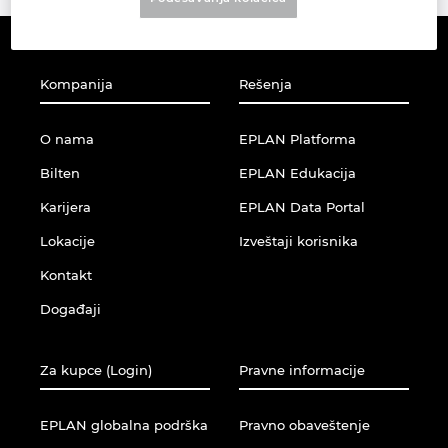
Brunei
Tehnologija gradnje
Konfiguracija
EPLAN Data Portal
Bugarska
Izveštaji korisnika
EPLAN Education za učionice
Kompanija
Rešenja
Češka
EPLAN Education za studente
O nama
EPLAN Platforma
Čile
Bilten
EPLAN Edukacija
EPLAN Collaboration Apps
Karijera
EPLAN Data Portal
Danska
Lokacije
Izveštaji korisnika
Filipini
Kontakt
Događaji
Finska
Francuska
Za kupce (Login)
Pravne informacije
Grčka
EPLAN globalna podrška
Pravno obaveštenje