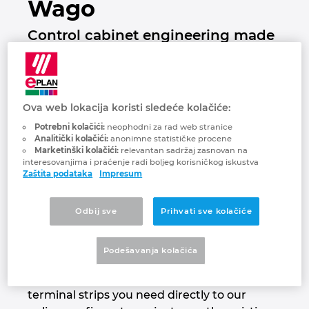
Wago
Brunei
Tehnologija gradnje
Konfiguracija
EPLAN Data Portal
Control cabinet engineering made
Bugarska
easy thanks to CAE interfaces
Izveštaji korisnika
EPLAN Education za učionice
Češka
EPLAN Education za studente
Ova web lokacija koristi sledeće kolačiće:
Čile
Potrebni kolačići:
neophodni za rad web stranice
EPLAN Collaboration Apps
Analitički kolačići:
anonimne statističke procene
Danska
Marketinški kolačići:
relevantan sadržaj zasnovan na
interesovanjima i praćenje radi boljeg korisničkog iskustva
Zaštita podataka
Impresum
Filipini
Odbij sve
Prihvati sve kolačiće
Finska
Increasing energy efficiency in your
engineering process: Our EPLAN interface
Podešavanja kolačića
Francuska
makes digitizing your engineering process
very simple, whether you export the
Grčka
terminal strips you need directly to our