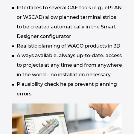
Sjedinjene Američke Države
Interfaces to several CAE tools (e.g., ePLAN
Slovačka
or WSCAD) allow planned terminal strips
to be created automatically in the Smart
Slovenija
Designer configurator
Realistic planning of WAGO products in 3D
Španija
Always available, always up-to-date: access
Srbija
to projects at any time and from anywhere
in the world – no installation necessary
Švajcarska
Plausibility check helps prevent planning
Švedska
errors
Tajland
Tajvan