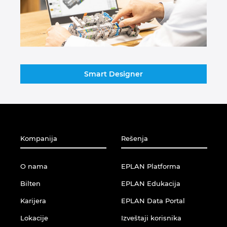
Turska
Ujedinjeni Arapski Emirati
Ukrajina
Smart Designer
Velika Britanija
Kompanija
Rešenja
O nama
EPLAN Platforma
Bilten
EPLAN Edukacija
Karijera
EPLAN Data Portal
Lokacije
Izveštaji korisnika