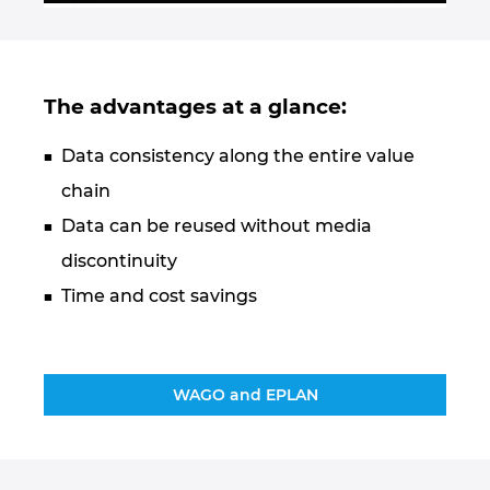
Južnoafrička Republika
Kanada
The advantages at a glance:
Kina
Data consistency along the entire value
chain
Kolumbija
Data can be reused without media
Litvanija
discontinuity
Time and cost savings
Luksemburg
Mađarska
WAGO and EPLAN
Malezija
Meksiko