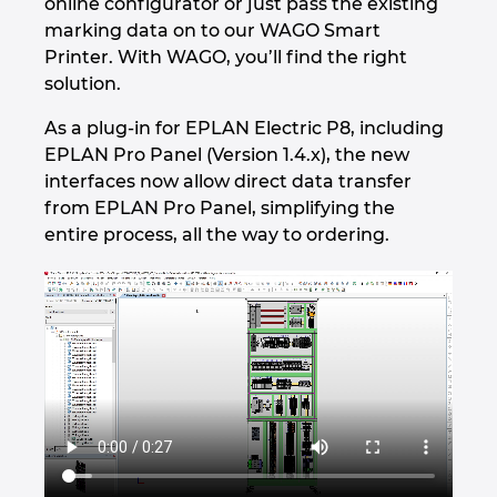
online configurator or just pass the existing
Holandija
marking data on to our WAGO Smart
Printer. With WAGO, you’ll find the right
Hrvatska
solution.
As a plug-in for EPLAN Electric P8, including
Indija
EPLAN Pro Panel (Version 1.4.x), the new
interfaces now allow direct data transfer
Indonezija
from EPLAN Pro Panel, simplifying the
entire process, all the way to ordering.
Irska
Italija
Izrael
Japan
Južna Koreja